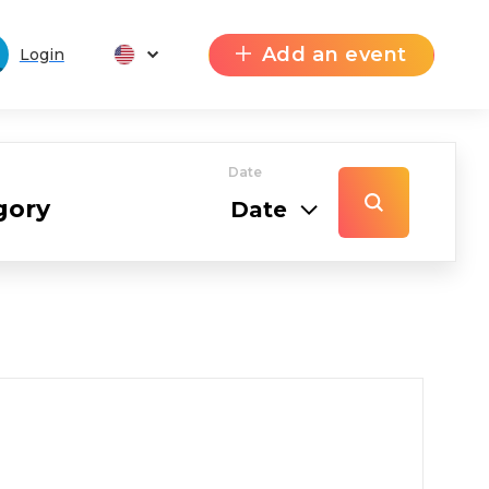
Add an event
Login
Date
Date