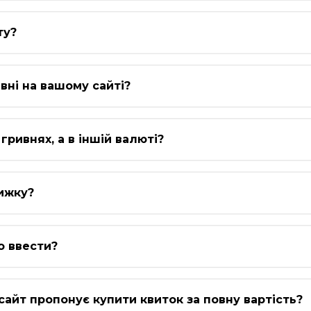
ту?
вні на вашому сайті?
гривнях, а в іншій валюті?
ижку?
о ввести?
сайт пропонує купити квиток за повну вартість?