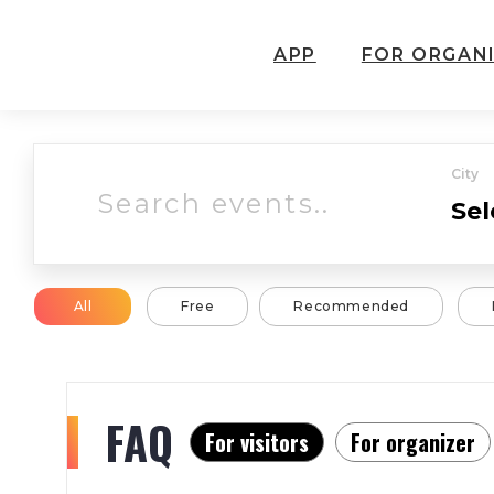
APP
FOR ORGAN
City
All
Free
Recommended
FAQ
For visitors
For organizer