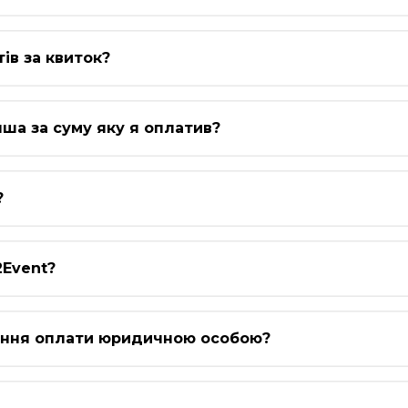
ів за квиток?
ша за суму яку я оплатив?
?
2Event?
ення оплати юридичною особою?