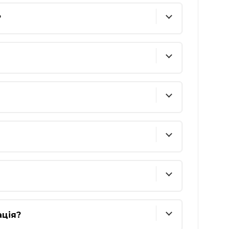
?
ація?