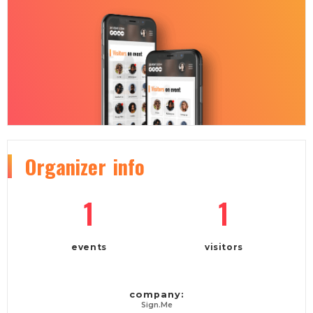
Organizer
info
1
1
events
visitors
company:
Sign.Me