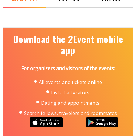
Download the 2Event mobile
app
For organizers and visitors of the events:
All events and tickets online
List of all visitors
Dating and appointments
Search fellows, travelers and roommates