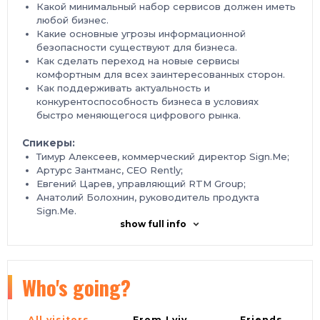
Какой минимальный набор сервисов должен иметь
любой бизнес.
Какие основные угрозы информационной
безопасности существуют для бизнеса.
Как сделать переход на новые сервисы
комфортным для всех заинтересованных сторон.
Как поддерживать актуальность и
конкурентоспособность бизнеса в условиях
быстро меняющегося цифрового рынка.
Спикеры:
Тимур Алексеев, коммерческий директор Sign.Me;
Артурс Зантманс, CEO Rently;
Евгений Царев, управляющий RTM Group;
Анатолий Болохнин, руководитель продукта
Sign.Me.
show full info
Когда: 25 марта в 11:00 по МСК.
Зарегистрироваться бесплатно.
Who's going?
All visitors
From Lviv
Friends