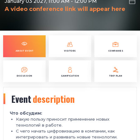
January 03 2027, 11:00 AM
-
12:00 PM
A video conference link will appear here
ABOUT EVENT
VISITORS
COMPANIES
DISCUSSION
GAMIFICATION
TRIP PLAN
Event
description
Что обсудим:
Какую пользу приносит применение новых
технологий в работе.
С чего начать цифровизацию в компании, как
интегрировать и развивать новые технологии.