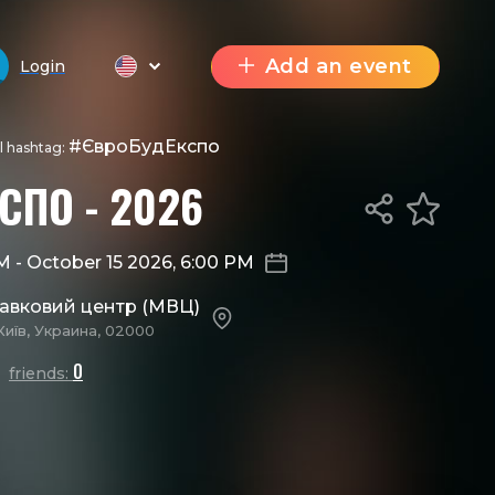
Add an event
Login
#ЄвроБудЕкспо
al hashtag:
СПО - 2026
AM
-
October 15 2026, 6:00 PM
тавковий центр (МВЦ)
Київ, Украина, 02000
0
friends: