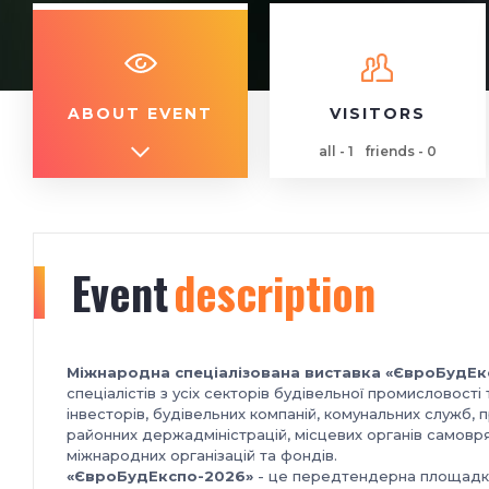
ABOUT EVENT
VISITORS
all - 1
friends - 0
Event
description
Міжнародна спеціалізована виставка «ЄвроБудЕк
спеціалістів з усіх секторів будівельної промисловості 
інвесторів, будівельних компаній, комунальних служб, 
районних держадміністрацій, місцевих органів самовр
міжнародних організацій та фондів.
«ЄвроБудЕкспо-2026»
- це передтендерна площадка 