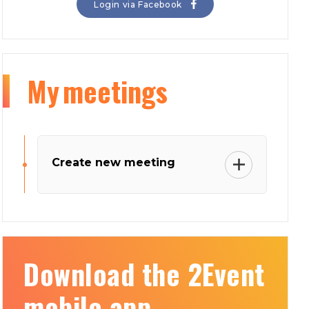
Login via Facebook
My
meetings
Create new meeting
Download the 2Event
mobile app