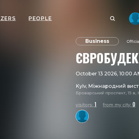
IZERS
PEOPLE
Business
Offici
ЄВРОБУДЕК
October 13 2026, 10:00 
Kyiv, Міжнародний вис
Броварський проспект, 15 в, 
1
0
visitors:
from my city: