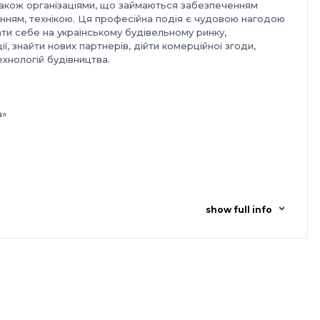
 також організаціями, що займаються забезпеченням
анням, технікою. Ця професійна подія є чудовою нагодою
ти себе на українському будівельному ринку,
, знайти нових партнерів, дійти комерційної згоди,
хнологій будівництва.
а»
show full info