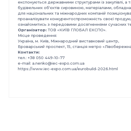
експонуються державними структурами із закупівлі, а
будівельних об'єктів сировиною, матеріалами, обладн
для національних та міжнародних компаній позиціонува
проаналізувати конкурентоспроможність своєї продукції
ознайомитись з передовими досягненнями сучасних те
Організатор:
ТОВ «КИЇВ ГЛОБАЛ ЕКСПО».
Місце проведення:
Україна, м. Київ, Міжнародний виставковий центр,
Броварський проспект, 15, станція метро «Лівобережн
Контакти:
тел.: +38 050 449-10-77
e-mail: a.nenko@iec-expo.com.ua
https://www.iec-expo.com.ua/eurobuild-2026.html