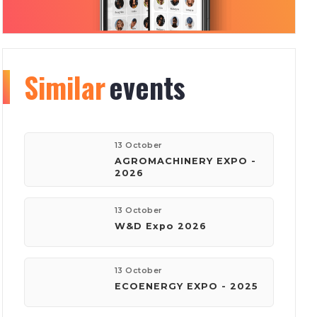
Similar
Organizer
events
info
177
150
13 October
AGROMACHINERY EXPO -
2026
events
visitors
13 October
W&D Expo 2026
company:
Київ Глобал Експо
13 October
ECOENERGY EXPO - 2025
phone:
(044) 201-11-61