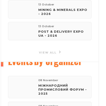
13 October
MINING & MINERALS EXPO
e-mail:
- 2026
reklama@iec-expo.com.ua
13 October
Visit website
POST & DELIVERY EXPO
UA - 2026
VIEW ALL
Events
by organizer
08 November
МІЖНАРОДНИЙ
ПРОМИСЛОВИЙ ФОРУМ -
2025