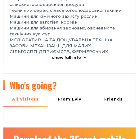
сільськогосподарської продукції
Технічний сервіс сільськогосподарської техніки
Машини для хімічного захисту рослин
Машини для заготівлі кормів
Машини для збирання зернових, овочевих та
технічних культур
МЕЛІОРАТИВНА ТА ДОЩУВАЛЬНА ТЕХНІКА
ЗАСОБИ МЕХАНІЗАЦІЇ ДЛЯ МАЛИХ
СІЛЬГОСППІДПРИЄМСТВ, ФЕРМЕРСЬКИХ
ГОСПОДАРСТВ, ДАЧНИХ ДІЛЯНОК
show full info
ОБЛАДНАННЯ ДЛЯ ПЕРЕРОБКИ
СІЛЬСЬКОГОСПОДАРСЬКОЇ ПРОДУКЦІЇ
Зерноочисні комплекси та обладнання
Сепаратори зерноочисні
Who's going?
Лущильно‑шліфувальні та ін. машини
Зерносушарки
Міні‑млини
All visitors
From Lviv
Friends
Комплектуючі та запасні частини до с/г техніки та
обладнання
Організатор:
ТОВ «КИЇВ ГЛОБАЛ ЕКСПО»
Місце проведення:
Україна, м. Київ, Міжнародний виставковий центр,