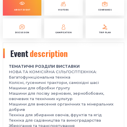
ABOUT EVENT
VISITORS
COMPANIES
DISCUSSION
GAMIFICATION
TRIP PLAN
Event
description
ТЕМАТИЧНІ РОЗДІЛИ ВИСТАВКИ
НОВА ТА КОМІСІЙНА СІЛЬГОСПТЕХНІКА:
Багатофункціональна техніка
Колісні, гусеничні трактори, самохідні шасі
Машини для обробки ґрунту
Машини для посіву зернових, зернобобових,
овочевих та технічних культур
Машини для внесення органічних та мінеральних
добрив
Техніка для збирання овочів, фруктів та ягід
Техніка для садівництва та виноградарства
Зберігання та транспортування