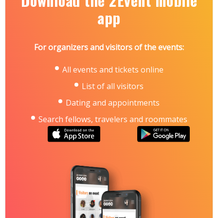
Download the 2Event mobile
Броварський проспект, 15, станція метро
«Лівобережна»
app
Контакти:
тел.: +38 066 490-07-57
e-mail: forum@iec-expo.com.ua
For organizers and visitors of the events:
https://www.iec-expo.com.ua/agromach-2026.html
All events and tickets online
List of all visitors
Dating and appointments
Search fellows, travelers and roommates